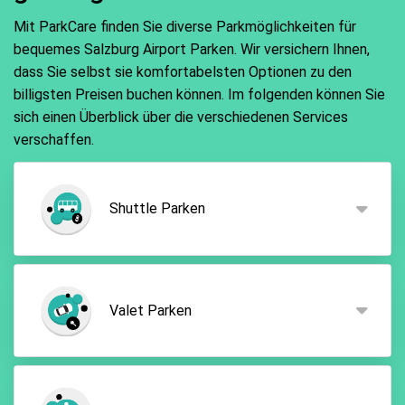
zählen unter anderem PayPal, Mastercard, Visa oder
Mit ParkCare finden Sie diverse Parkmöglichkeiten für
GiroPay.
bequemes Salzburg Airport Parken. Wir versichern Ihnen,
dass Sie selbst sie komfortabelsten Optionen zu den
billigsten Preisen buchen können. Im folgenden können Sie
sich einen Überblick über die verschiedenen Services
verschaffen.
Shuttle Parken
Mit
Shuttle Parken
nutzen Sie eine bequeme Option
für günstiges Parken Salzburg Flughafen. Hier
Valet Parken
stellen Sie Ihr Fahrzeug an der gebuchten
Parkfläche ab und werden im Anschluss mit dem
kostenlosen Shuttlebus des jeweiligen Anbieters
Das
Valet Parken
ist für die meisten Reisenden die
von Ihrem Parkplatz zum Flughafen gefahren.
bequemste Form für Parken Salzburg Airport. Wenn
Sobald Sie von Ihrer Reise zurückkehren, steht