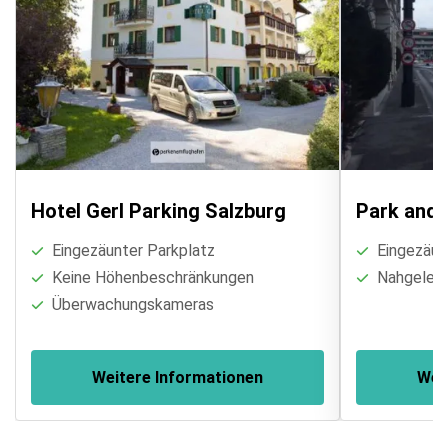
gelangen und Ihre Heimreise antreten könne.
Hotel Gerl Parking Salzburg
Park and 
Eingezäunter Parkplatz
Eingezäun
Keine Höhenbeschränkungen
Nahgelege
Überwachungskameras
Weitere Informationen
Wei