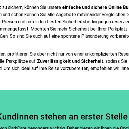
t zu sichern, können Sie unsere
einfache und sichere Online B
nd schon können Sie alle Angebote miteinander vergleichen. So
n Preisen und unter den besten Sicherheitsbedingungen reservi
sammengefasst. Möchten Sie mehr Sicherheit bei Ihrer Parkplatz
ßen. So sind Sie auch auf eine spontane Planänderung vorbereitet
den, profitieren Sie aber nicht nur von einer unkomplizierten Re
lle Parkplätze auf
Zuverlässigkeit und Sicherheit
, sodass Sie
rd. Um sich ideal auf Ihre Reise vorzubereiten, empfehlen wir Ih
KundInnen stehen an erster Stelle
on ParkCare besonders wichtig. Daher bieten wir Ihnen die Opti