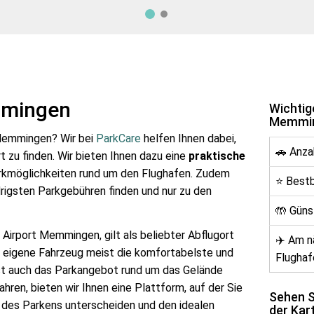
mmingen
Wichtig
Memmi
 Memmingen? Wir bei
ParkCare
helfen Ihnen dabei,
🚗 Anza
t zu finden. Wir bieten Ihnen dazu eine
praktische
rkmöglichkeiten rund um den Flughafen. Zudem
⭐ Best
edrigsten Parkgebühren finden und nur zu den
🤲 Güns
Airport Memmingen, gilt als beliebter Abflugort
✈️ Am 
 eigene Fahrzeug meist die komfortabelste und
Flughaf
 ist auch das Parkangebot rund um das Gelände
en, bieten wir Ihnen eine Plattform, auf der Sie
Sehen Si
rt des Parkens unterscheiden und den idealen
der Kar