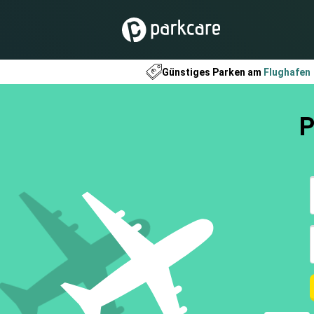
Günstiges Parken am
Flughafen
P