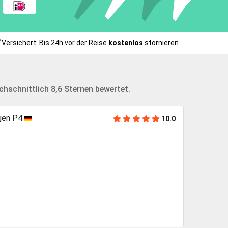
Versichert: Bis 24h vor der Reise
kostenlos
stornieren
schnittlich 8,6 Sternen bewertet.
gen P4
Park
10.0
Dank
Angel