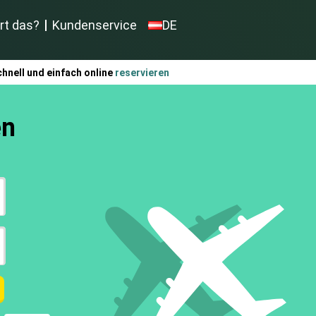
rt das?
Kundenservice
DE
hnell und einfach online
reservieren
en