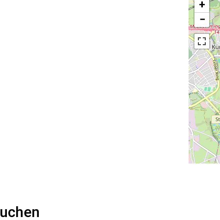
+
−
buchen