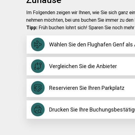
Im Folgenden zeigen wir Ihnen, wie Sie sich ganz e
nehmen möchten, bei uns buchen Sie immer zu den b
Tipp:
Früh buchen lohnt sich! Sparen Sie noch mehr 
Wählen Sie den Flughafen Genf als 
Sie haben einen Flug vom Flughafen Genf gebuch
aller Optionen, um am Flughafen Genf parken z
Vergleichen Sie die Anbieter
Nun ist es an der Zeit die verschiedenen Anbiet
entnehmen, sodass Sie sich schon einmal einen
Reservieren Sie Ihren Parkplatz
Filterfunktion nutzen. Hier können Sie Ihre per
Sie haben den perfekten Parkplatz Flughafen Gen
sich unsere Kundenbewertungen zu lesen, um sic
dazu einfach den gelben "Reservieren" Knopf d
Drucken Sie Ihre Buchungsbestäti
persönlichen Daten ein und die gewünschte Za
Sie haben die Buchung für das Flughafen Genf P
wichtigsten Informationen und Details zu Ihrer 
Bezahlmethoden