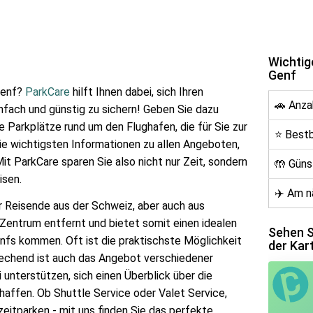
Wichtig
Genf
Genf?
ParkCare
hilft Ihnen dabei, sich Ihren
🚗 Anza
nfach und günstig zu sichern! Geben Sie dazu
e Parkplätze rund um den Flughafen, die für Sie zur
⭐ Best
ie wichtigsten Informationen zu allen Angeboten,
t ParkCare sparen Sie also nicht nur Zeit, sondern
🤲 Güns
isen.
✈️ Am n
r Reisende aus der Schweiz, aber auch aus
 Zentrum entfernt und bietet somit einen idealen
Sehen Si
nfs kommen. Oft ist die praktischste Möglichkeit
der Kar
echend ist auch das Angebot verschiedener
 unterstützen, sich einen Überblick über die
haffen. Ob Shuttle Service oder Valet Service,
zeitparken - mit uns finden Sie das perfekte