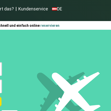
rt das?
Kundenservice
DE
hnell und einfach online
reservieren