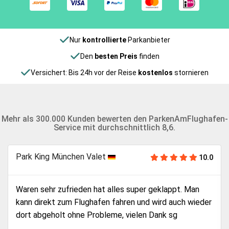
Nur
kontrollierte
Parkanbieter
Den
besten Preis
finden
Versichert: Bis 24h vor der Reise
kostenlos
stornieren
Mehr als 300.000 Kunden bewerten den ParkenAmFlughafen-
Service mit durchschnittlich 8,6.
Park King München Valet
.0
10.0
Hat alles zu unserer Zufriedenheit funktioniert, würden
r
wir auf jeden Fall weiterempfehlen.