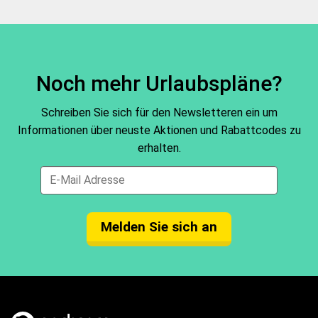
KLM und die Virgin Atlantic Airways.
Grenze.
Noch mehr Urlaubspläne?
Schreiben Sie sich für den Newsletteren ein um
Informationen über neuste Aktionen und Rabattcodes zu
erhalten.
Melden Sie sich an