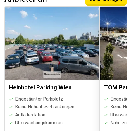
Heinhotel Parking Wien
TOM Park
Eingezäunter Parkplatz
Eingezäun
Keine Höhenbeschränkungen
Keine Höh
Aufladestation
Überwach
Überwachungskameras
Nahe zum