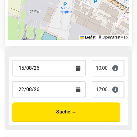
Valet Parken
Park & Walk
Park, Sleep & Fly
Leaflet
|
© OpenStreetMap
10:00
17:00
Suche
→