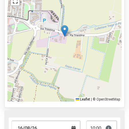
Videoüberwachung
Elektrische Ladestation
Dienstleistungen
24 Stunden am Tag geöffnet
Reservieren im Voraus
3,2km zur Abflughalle
Parkmöglichkeiten
Shuttle Parken
Valet Parken
Leaflet
|
© OpenStreetMap
Park & Walk
Park, Sleep & Fly
10:00