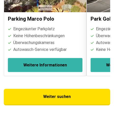
Parking Marco Polo
Park Gold
Eingezäunter Parkplatz
Eingezäun
Keine Höhenbeschränkungen
Überwach
Überwachungskameras
Autowasch
Autowasch-Service verfügbar
Keine Höh
Weitere Informationen
Wei
Weiter suchen