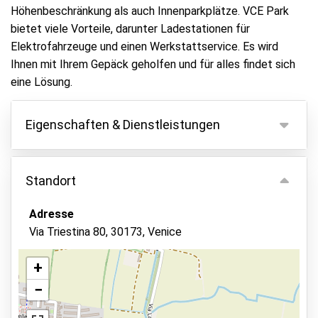
Höhenbeschränkung als auch Innenparkplätze. VCE Park
bietet viele Vorteile, darunter Ladestationen für
Elektrofahrzeuge und einen Werkstattservice. Es wird
Ihnen mit Ihrem Gepäck geholfen und für alles findet sich
eine Lösung.
Eigenschaften & Dienstleistungen
Eigenschaften
Standort
Parken innen
Fahrzeugschlüssel behalten
Adresse
Via Triestina 80, 30173, Venice
Fahrzeugwartung möglich
Toiletten vorhanden
+
Überwachtes Parken
−
Ansicht auf der Karte
Asphalt oder Pflaster