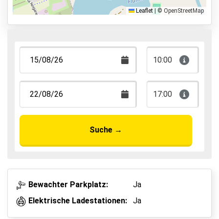
Shuttle Parken
Leaflet
|
© OpenStreetMap
Valet Parken
Park & Walk
Park, Sleep & Fly
10:00
17:00
Suche
→
Bewachter Parkplatz:
Ja
Elektrische Ladestationen:
Ja