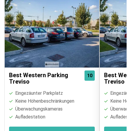
Best Western Parking
Best West
10
Treviso
Treviso
Eingezäunter Parkplatz
Eingezäun
Keine Höhenbeschränkungen
Keine Höh
Überwachungskameras
Überwach
Aufladestation
Aufladest