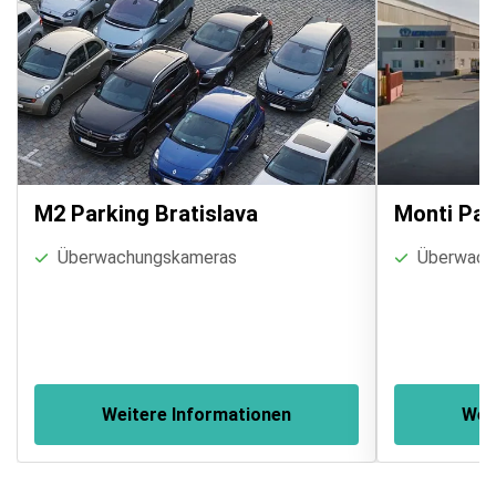
M2 Parking Bratislava
Monti Par
Überwachungskameras
Überwach
Weitere Informationen
Wei