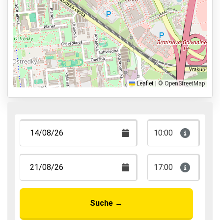
Shuttle Parken
Valet Parken
Park & Walk
Park, Sleep & Fly
Leaflet
|
© OpenStreetMap
10:00
17:00
Suche
→